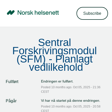
Subscribe
Sentral 
Forskrivingsmodul 
(SFM) - Planlagt 
vedlilkehold
Endringen er fullført.
Fullført
Posted
10
months ago.
Oct
05
,
2025
-
21:36
CEST
Vi har nå startet på denne endringen.
Pågår
Posted
10
months ago.
Oct
05
,
2025
-
20:58
CEST