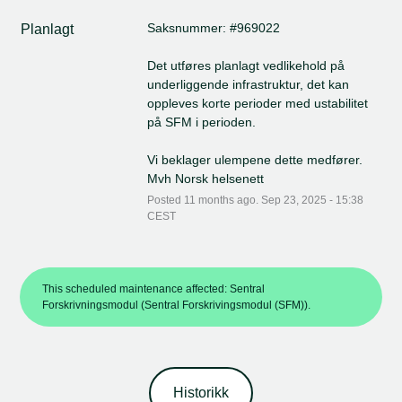
Saksnummer: #969022
Planlagt
Det utføres planlagt vedlikehold på 
underliggende infrastruktur, det kan 
oppleves korte perioder med ustabilitet 
på SFM i perioden.
Vi beklager ulempene dette medfører.
Mvh Norsk helsenett
Posted
11
months ago.
Sep
23
,
2025
-
15:38
CEST
This scheduled maintenance affected: Sentral
Forskrivningsmodul (Sentral Forskrivingsmodul (SFM)).
Historikk