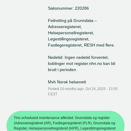
Saksnummer: 220286
Feilretting på Grunndata – 
Adresseregisteret, 
Helsepersonellregisteret, 
Legestillingsregisteret, 
Fastlegeregisteret, RESH med flere.
Nedetid: Ingen nedetid forventet, 
koblinger mot register.nhn.no kan bli 
brutt i perioden.
Mvh Norsk helsenett
Posted
10
months ago.
Oct
24
,
2025
-
13:55
CEST
This scheduled maintenance affected: Grunndata og register
(Adresseregisteret (AR), Fastlegeregisteret (FLR), Grunndata og
Register, Helsepersonellregisteret (HPR), Legestillingsregisteret