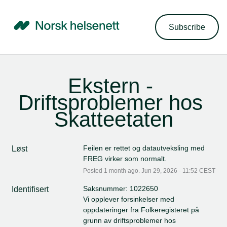
Subscribe
Ekstern - 
Driftsproblemer hos 
Skatteetaten
Feilen er rettet og datautveksling med 
Løst
FREG virker som normalt.
Posted
1
month ago.
Jun
29
,
2026
-
11:52
CEST
Saksnummer: 1022650
Identifisert
Vi opplever forsinkelser med 
oppdateringer fra Folkeregisteret på 
grunn av driftsproblemer hos 