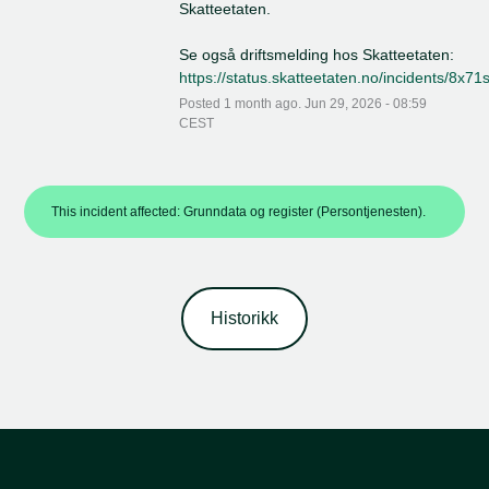
Skatteetaten.
Se også driftsmelding hos Skatteetaten: 
https://status.skatteetaten.no/incidents/8x7
Posted
1
month ago.
Jun
29
,
2026
-
08:59
CEST
This incident affected: Grunndata og register (Persontjenesten).
Historikk