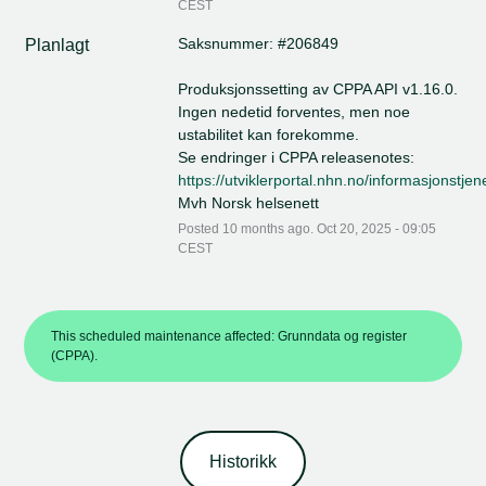
CEST
Saksnummer: #206849
Planlagt
Produksjonssetting av CPPA API v1.16.0. 
Ingen nedetid forventes, men noe 
ustabilitet kan forekomme. 
Se endringer i CPPA releasenotes: 
https://utviklerportal.nhn.no/informasjonstje
Mvh Norsk helsenett
Posted
10
months ago.
Oct
20
,
2025
-
09:05
CEST
This scheduled maintenance affected: Grunndata og register
(CPPA).
Historikk