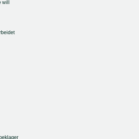
will 
beidet 
beklager 