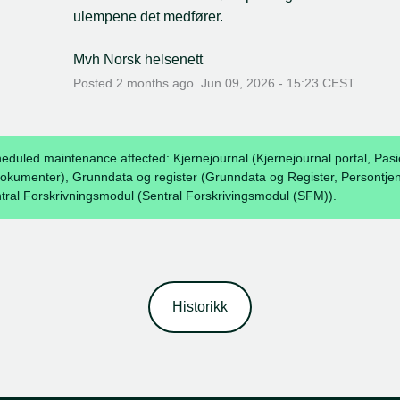
ulempene det medfører.
Mvh Norsk helsenett
Posted
2
months ago.
Jun
09
,
2026
-
15:23
CEST
heduled maintenance affected: Kjernejournal (Kjernejournal portal, Pas
dokumenter), Grunndata og register (Grunndata og Register, Persontje
tral Forskrivningsmodul (Sentral Forskrivingsmodul (SFM)).
Historikk