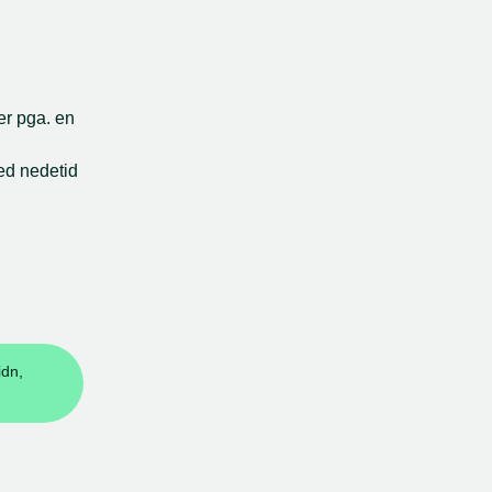
er pga. en 
ed nedetid 
idn,