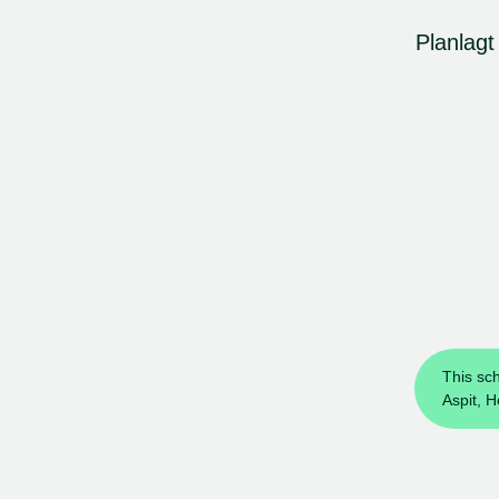
Planlagt
This sc
Aspit, H