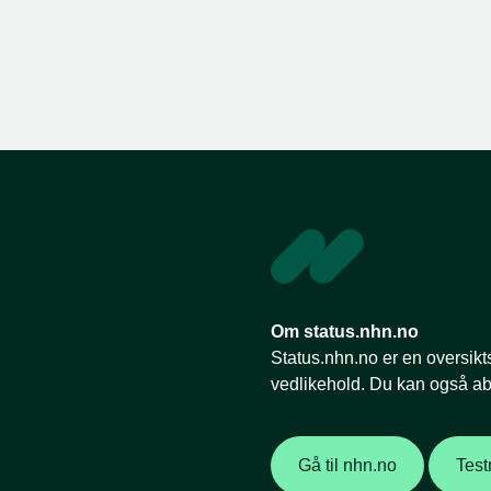
Om status.nhn.no
Status.nhn.no er en oversikts
vedlikehold. Du kan også a
Gå til nhn.no
Test