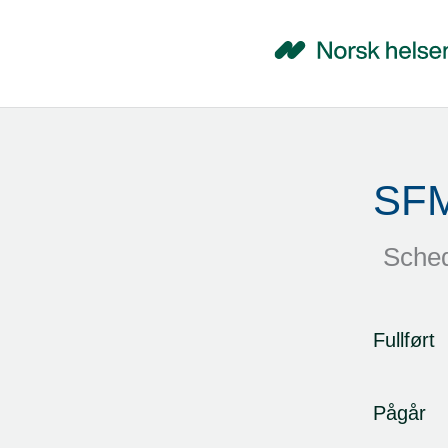
SFM
Sched
Fullført
Pågår