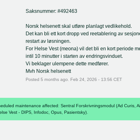
Saksnummer: #492463
Norsk helsenett skal utføre planlagt vedlikehold.
Det kan bli ett kort dropp ved reetablering av sesjon
restart av løsningen.
For Helse Vest (meona) vil det bli en kort periode m
intil 10 minutter i starten av endringsvinduet.
Vi beklager ulempene dette medfører.
Mvh Norsk helsenett
Posted
5
months ago.
Feb
24
,
2026
-
13:56
CET
heduled maintenance affected: Sentral Forskrivningsmodul (Ad Curis, A
else Vest - DIPS, Infodoc, Opus, Pasientsky).