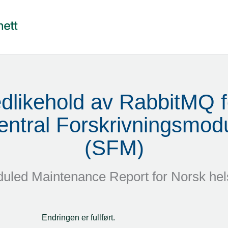
dlikehold av RabbitMQ fo
entral Forskrivningsmodu
(SFM)
uled Maintenance Report for
Norsk hel
Endringen er fullført.