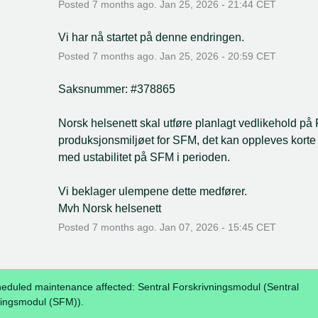
Posted
7
months ago.
Jan
25
,
2026
-
21:44
CET
Vi har nå startet på denne endringen.
Posted
7
months ago.
Jan
25
,
2026
-
20:59
CET
Saksnummer: #378865
Norsk helsenett skal utføre planlagt vedlikehold på
produksjonsmiljøet for SFM, det kan oppleves korte 
med ustabilitet på SFM i perioden.
Vi beklager ulempene dette medfører.
Mvh Norsk helsenett
Posted
7
months ago.
Jan
07
,
2026
-
15:45
CET
heduled maintenance affected: Sentral Forskrivningsmodul (Sentral
vingsmodul (SFM)).