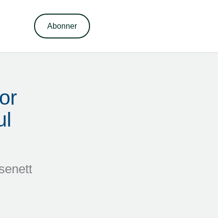
Abonner
r 
l 
senett