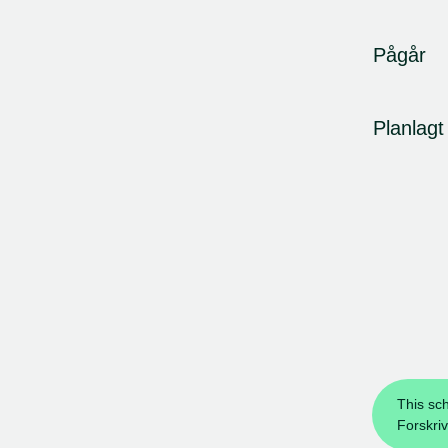
Pågår
Planlagt
This sc
Forskri