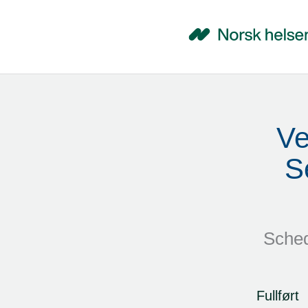
Ve
S
Sched
Fullført