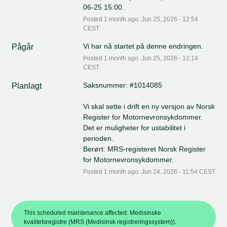
06-25 15:00.
Posted
1
month ago.
Jun
25
,
2026
-
12:54
CEST
Vi har nå startet på denne endringen.
Pågår
Posted
1
month ago.
Jun
25
,
2026
-
12:14
CEST
Saksnummer: #1014085
Planlagt
Vi skal sette i drift en ny versjon av Norsk 
Register for Motornevronsykdommer. 
Det er muligheter for ustabilitet i 
perioden. 
Berørt: MRS-registeret Norsk Register 
for Motornevronsykdommer.
Posted
1
month ago.
Jun
24
,
2026
-
11:54
CEST
This scheduled maintenance affected: Medisinske
kvalitetsregistre (MRS (Medisinsk registreringssystem)).