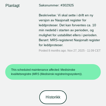
Saksnummer: #302925
Planlagt
Beskrivelse: Vi skal sette i drift en ny 
versjon av Nasjonalt register for 
leddproteser. Det kan forventes ca. 10 
min nedetid i starten av perioden, og 
mulighet for ustabilitet ellers i perioden.
Berørt: MRS-registeret Nasjonalt register 
for leddproteser.
Posted
8
months ago.
Nov
27
,
2025
-
11:09
CET
This scheduled maintenance affected: Medisinske
kvalitetsregistre (MRS (Medisinsk registreringssystem)).
Historikk