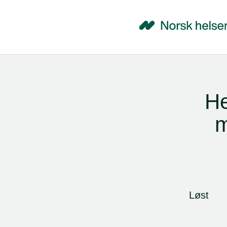
He
m
Løst