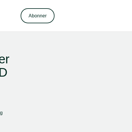
Abonner
r 
ID
g 