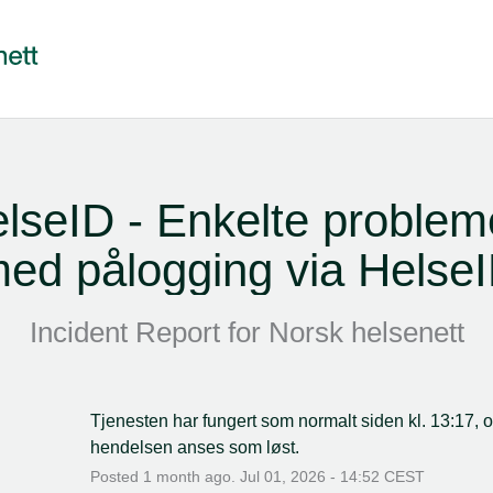
lseID - Enkelte probleme
ed pålogging via Helse
Incident Report for
Norsk helsenett
Tjenesten har fungert som normalt siden kl. 13:17, o
hendelsen anses som løst.
Posted
1
month ago.
Jul
01
,
2026
-
14:52
CEST