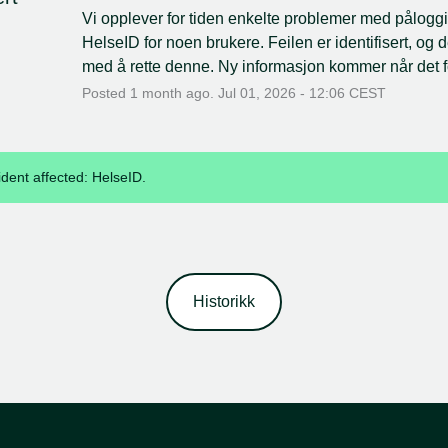
Vi opplever for tiden enkelte problemer med påloggi
HelseID for noen brukere. Feilen er identifisert, og d
med å rette denne. Ny informasjon kommer når det f
Posted
1
month ago.
Jul
01
,
2026
-
12:06
CEST
ident affected: HelseID.
Historikk