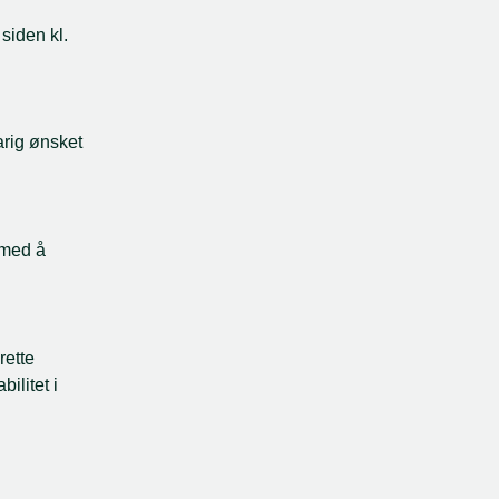
siden kl. 
arig ønsket 
 med å 
ette 
ilitet i 