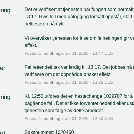
ring
Det er verifisert at tjenesten har fungert som normalt 
13:17. Hvis feil med pålogging fortsatt oppstår, start 
nettleseren på nytt.
Vi overvåker tjenesten for å se om feilrettingen gir v
effekt.
Posted
1
month ago.
Jul
01
,
2026
-
13:47
CEST
er
Feilrettendetiltak var ferdig kl. 13:17. Det jobbes nå
verifisere om det oppnådde ønsket effekt.
Posted
1
month ago.
Jul
01
,
2026
-
13:25
CEST
ring
Kl. 12:50 utføres det en hastechange 1029707 for å r
pågående feil. Det er ikke forventet nedetid eller ustab
tjenesten som følge av dette arbeidet.
Posted
1
month ago.
Jul
01
,
2026
-
12:50
CEST
ert
Saksnummer: 1028460