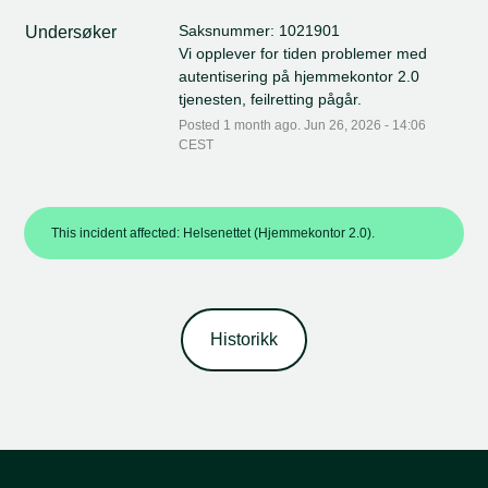
Saksnummer: 1021901
Undersøker
Vi opplever for tiden problemer med 
autentisering på hjemmekontor 2.0 
tjenesten, feilretting pågår.
Posted
1
month ago.
Jun
26
,
2026
-
14:06
CEST
This incident affected: Helsenettet (Hjemmekontor 2.0).
Historikk